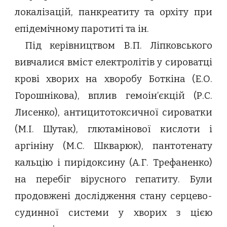
локалізацій, панкреатиту та орхіту при
епідемічному паротиті та ін.
Під керівництвом В.П. Ліпковського
вивчалися вміст електролітів у сироватці
крові хворих на хворобу Боткіна (Е.О.
Горошнікова), вплив гемоін’єкцій (Р.С.
Лисенко), антицитотоксичної сироватки
(М.І. Шутак), глютамінової кислоти і
аргініну (М.С. Шкварюк), пантотенату
кальцію і пирідоксину (А.Г. Трефаненко)
на перебіг вірусного гепатиту. Були
продовжені дослідження стану серцево-
судинної системи у хворих з цією