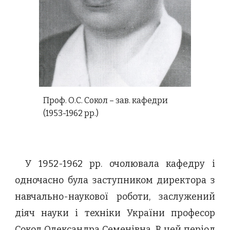
Проф. О.С. Сокол – зав. кафедри
(1953-1962 рр.)
У 1952-1962 рр. очолювала кафедру і
одночасно була заступником директора з
навчально-наукової роботи, заслужений
діяч науки і техніки України професор
Сокол Олександра Семенівна. В цей період