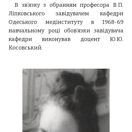
В зв’язку з обранням професора В.П.
Ліпковського завідувачем кафедри
Одеського медінституту в 1968-69
навчальному році обов’язки завідувача
кафедри виконував доцент Ю.Ю.
Косовський.