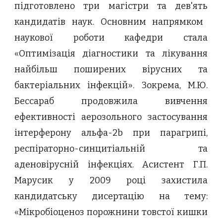
підготовлено три магістри та
дев'ять
кандидатів наук. Основним напрямком
наукової роботи кафедри стала
«Оптимізація діагностики та лікування
найбільш поширених вірусних та
бактеріальних інфекцій». Зокрема, М.Ю.
Бессараб продовжила вивчення
ефективності аерозольного застосування
інтерферону альфа-2b при парагрипі,
респіраторно-синцитіальній та
аденовірусній інфекціях. Асистент Г.П.
Марусик у 2009 році захистила
кандидатську дисертацію на тему:
«Мікробіоценоз порожнини товстої кишки