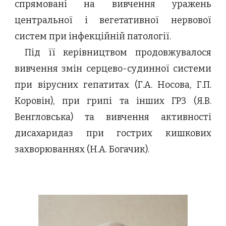
спрямовані на вивчення уражень
центральної і вегетативної нервової
систем при інфекційній патології.
Під її керівництвом продовжувалося
вивчення змін серцево-судинної системи
при вірусних гепатитах (Г.А. Носова, Г.П.
Коровін), при грипі та інших ГРЗ (Я.В.
Венгловська) та вивчення активності
дисахаридаз при гострих кишкових
захворюваннях (Н.А. Богачик).