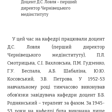
Доцент Д.С. Ловля – перший
директор Чернівецького
медінституту
У цей час на кафедрі працювали доцент
Д.С. Ловля (перший директор
Чернівецького медінституту), П.Л.
Смотрицька, С.І. Вахловська, П.М. Гудзенко,
Г.У. Беспала, А.Б. Шабаліна, Ю.Ю.
Косовський, З.В. Петрова. У 1952-53
навчальному році тимчасово виконував
обов’язки завідувача кафедри доцент Б.Б.
Роднянський – терапевт за фахом. За 1945-
53 роки на кафедрі була виконана лише