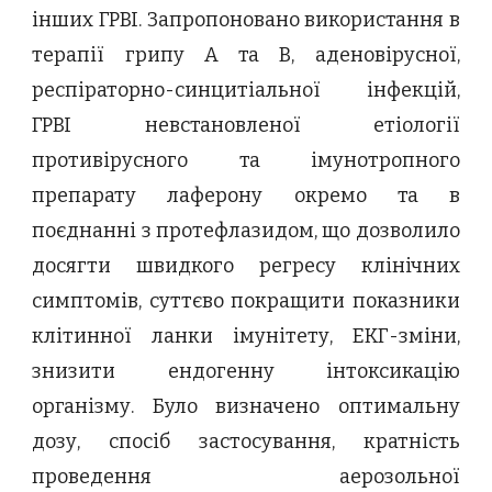
інших ГРВІ. Запропоновано використання в
терапії грипу А та В, аденовірусної,
респіраторно-синцитіальної інфекцій,
ГРВІ невстановленої етіології
противірусного та імунотропного
препарату лаферону окремо та в
поєднанні з протефлазидом, що дозволило
досягти швидкого регресу клінічних
симптомів, суттєво покращити показники
клітинної ланки імунітету, ЕКГ-зміни,
знизити ендогенну інтоксикацію
організму. Було визначено оптимальну
дозу, спосіб застосування, кратність
проведення аерозольної