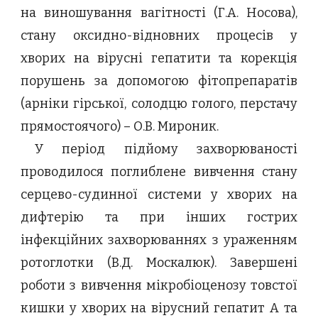
на виношування вагітності (Г.А. Носова),
стану оксидно-відновних процесів у
хворих на вірусні гепатити та корекція
порушень за допомогою фітопрепаратів
(арніки гірської, солодцю голого, перстачу
прямостоячого) – О.В. Мироник.
У період підйому захворюваності
проводилося поглиблене вивчення стану
серцево-судинної системи у хворих на
дифтерію та при інших гострих
інфекційних захворюваннях з ураженням
ротоглотки (В.Д. Москалюк). Завершені
роботи з вивчення мікробіоценозу товстої
кишки у хворих на вірусний гепатит А та