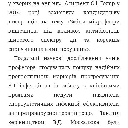
у хворих на ангіни». Асистент
О.І. Голяр у
2014 році захистила кандидатську
дисертацію на тему: «Зміни мікрофлори
кишечника під впливом антибіотиків
широкого спектру дії та корекція
спричинених ними порушень».
Подальші наукові дослідження учнів
професора стосувались пошуку надійних
прогностичних маркерів прогресування
ВІЛ-інфекції та їх зв’язку з клінічними
проявами недуги, наявністю
опортуністичних інфекцій, ефективністю
антиретровірусної терапії тощо.
Так, під
керівництвом В.Д. Москалюка були