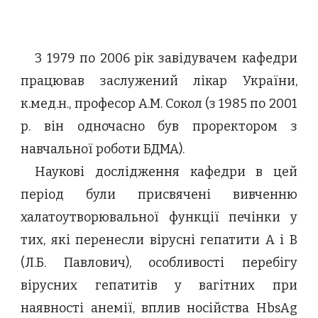
З 1979 по 2006 рік завідувачем кафедри
працював заслужений лікар України,
к.мед.н., професор А.М. Сокол (з 1985 по 2001
р. він одночасно був проректором з
навчальної роботи БДМА).
Наукові дослідження кафедри в цей
період були присвячені вивченню
халатоутворювальної функції печінки у
тих, які перенесли вірусні гепатити А і В
(Л.Б. Павлович), особливості перебігу
вірусних гепатитів у вагітних при
наявності анемії, вплив носійства HbsAg