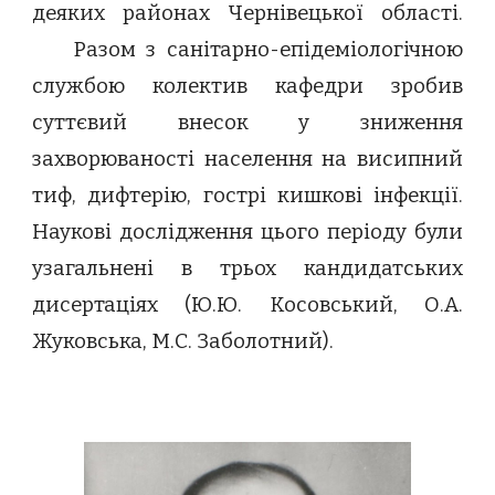
деяких районах Чернівецької області.
Разом з санітарно-епідеміологічною
службою колектив кафедри зробив
суттєвий внесок у зниження
захворюваності населення на висипний
тиф, дифтерію, гострі кишкові інфекції.
Наукові дослідження цього періоду були
узагальнені в трьох кандидатських
дисертаціях (Ю.Ю. Косовський, О.А.
Жуковська, М.С. Заболотний).