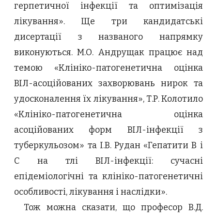
герпетичної інфекції та оптимізація
лікування». Ще три кандидатські
дисертації з названого напрямку
виконуються. М.О. Андрущак працює над
темою «Клініко-патогенетична оцінка
ВІЛ-асоційованих захворювань нирок та
удосконалення їх лікування», Т.Р. Колотило
«Клініко-патогенетична оцінка
асоційованих форм ВІЛ-інфекції з
туберкульозом» та І.В. Рудан «Гепатити В і
С на тлі ВІЛ-інфекції: сучасні
епідеміологічні та клініко-патогенетичні
особливості, лікування і наслідки».
Тож можна сказати, що професор В.Д.