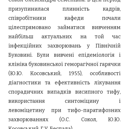
призупинилася плинність кадрів,
співробітники кафеди почали
цілеспрямовано займатися вивченням
найбільш актуальних на той час
інфекційних захворювань у Північній
Буковині. Були вивчені епідеміологія і
клініка буковинської геморагічної гарячки
(Ю.Ю. Косовський, 1955), особливості
діагностики та ефективність лікування
спорадичних випадків висипного тифу,
використання синтоміцину і
левоміцетину при тифо-паратифозних
захворюваннях (О.С. Сокол, Ю.Ю.
Косовський, Г.У. Беспала).