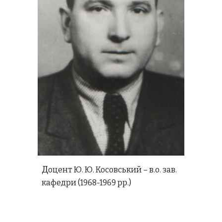
Д
оцент Ю. Ю. Косовський – в.о. зав.
кафедри (1968-1969 рр.)