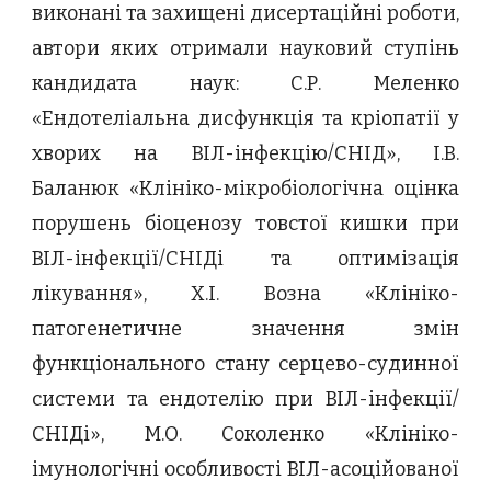
виконані та захищені дисертаційні роботи,
автори яких отримали науковий ступінь
кандидата наук: С.Р. Меленко
«Ендотеліальна дисфункція та кріопатії у
хворих на ВІЛ-інфекцію/СНІД», І.В.
Баланюк «Клініко-мікробіологічна оцінка
порушень біоценозу товстої кишки при
ВІЛ-інфекції/СНІДі та оптимізація
лікування», Х.І. Возна «Клініко-
патогенетичне значення змін
функціонального стану серцево-судинної
системи та ендотелію при ВІЛ-інфекції/
СНІДі», М.О. Соколенко «Клініко-
імунологічні особливості ВІЛ-асоційованої