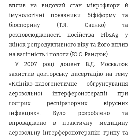
вплив на видовий стан мікрофлори й
імунологічні показники біфіформу та
біоспорину (Т.Я. Саєнко) та
розповсюдженості носійства HbsAg у
жінок репродуктивного віку та його вплив
на вагітність і пологи (Ю.О. Рандюк).
У 2007 році доцент В.Д. Москалюк
захистив докторську дисертацію на тему
«Клініко-патогенетичне обґрунтування
аерозольної інтерферонотерапії при
гострих респіраторних вірусних
інфекціях». Було розроблено та
впроваджено в практичну медицину
аерозольну інтерферонотерапію грипу та